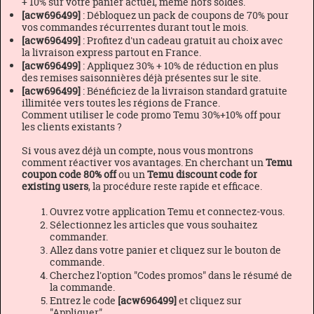
+ 10% sur votre panier actuel, même hors soldes.
[acw696499]
: Débloquez un pack de coupons de 70% pour
vos commandes récurrentes durant tout le mois.
[acw696499]
: Profitez d'un cadeau gratuit au choix avec
la livraison express partout en France.
[acw696499]
: Appliquez 30% + 10% de réduction en plus
des remises saisonnières déjà présentes sur le site.
[acw696499]
: Bénéficiez de la livraison standard gratuite
illimitée vers toutes les régions de France.
Comment utiliser le code promo Temu 30%+10% off pour
les clients existants ?
Si vous avez déjà un compte, nous vous montrons
comment réactiver vos avantages. En cherchant un
Temu
coupon code 80% off
ou un
Temu discount code for
existing users
, la procédure reste rapide et efficace.
Ouvrez votre application Temu et connectez-vous.
Sélectionnez les articles que vous souhaitez
commander.
Allez dans votre panier et cliquez sur le bouton de
commande.
Cherchez l'option "Codes promos" dans le résumé de
la commande.
Entrez le code
[acw696499]
et cliquez sur
"Appliquer".